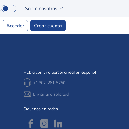
Sobre nosotros
o
Acceder
Crear cuenta
Habla con una persona real en español
+1 302-261-5750
Enviar una solicitud
Síguenos en redes