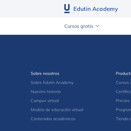
Edutin Academy
Cursos gratis
No hay publicaciones.
Sobre nosotros
Producto
Sobre Edutin Academy
Cursos 
Nuestra historia
Certific
Campus virtual
Precios
Modelo de educación virtual
Program
Contenidos académicos
Tienda 