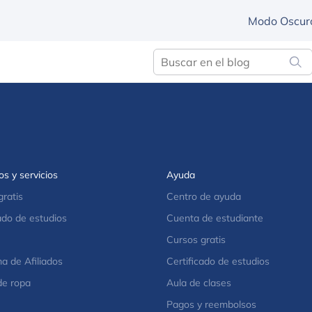
Modo Oscur
s y servicios
Ayuda
gratis
Centro de ayuda
ado de estudios
Cuenta de estudiante
Cursos gratis
a de Afiliados
Certificado de estudios
de ropa
Aula de clases
Pagos y reembolsos